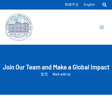
跳
简体中文
English
至
Main
内
容
Men
Join Our Team and Make a Global Impact
首页
»
Work with Us