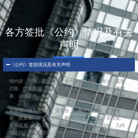
各方签批《公约》情况及有关
声明
《公约》签批情况及有关声明
缔约国：中国、尼加拉瓜、委内瑞拉、刚果（布）、基里
巴斯、巴基斯坦、肯尼亚、多米尼克、中非、缅甸、柬埔
寨、白俄罗斯、毛里塔尼亚、塞尔维亚、古巴、塞拉利昂
签署国：阿尔及利亚、安哥拉、白俄罗斯、贝宁、柬埔
寨、喀麦隆、中非、中国、刚果（布）、古巴、吉布提、
多米尼克、赤道几内亚、埃塞俄比亚、加蓬、加纳、几内
亚比绍、印度尼西亚、伊朗、牙买加、哈萨克斯坦、肯尼