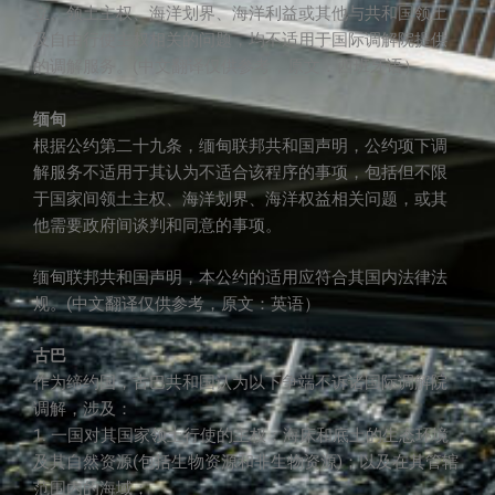
立、领土主权、海洋划界、海洋利益或其他与共和国领土
及自由行使主权相关的问题，均不适用于国际调解院提供
的调解服务。(中文翻译仅供参考，原文：西班牙语）
缅甸
根据公约第二十九条，缅甸联邦共和国声明，公约项下调
解服务不适用于其认为不适合该程序的事项，包括但不限
于国家间领土主权、海洋划界、海洋权益相关问题，或其
他需要政府间谈判和同意的事项。
缅甸联邦共和国声明，本公约的适用应符合其国内法律法
规。(中文翻译仅供参考，原文：英语）
古巴
作为缔约国，古巴共和国认为以下争端不诉诸国际调解院
调解，涉及：
1. 一国对其国家领土行使的主权；海床和底土的生态环境
及其自然资源(包括生物资源和非生物资源)；以及在其管辖
范围内的海域；