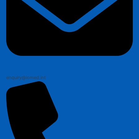
enquiry@iomed.int