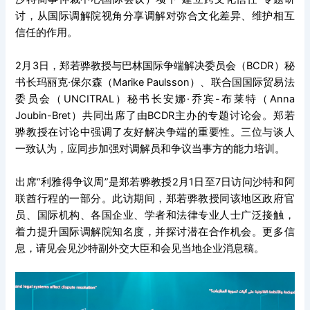
讨，从国际调解院视角分享调解对弥合文化差异、维护相互
信任的作用。
2月3日，郑若骅教授与巴林国际争端解决委员会（BCDR）秘
书长玛丽克·保尔森（Marike Paulsson）、联合国国际贸易法
委员会（UNCITRAL）秘书长安娜·乔宾-布莱特（Anna
Joubin-Bret）共同出席了由BCDR主办的专题讨论会。郑若
骅教授在讨论中强调了友好解决争端的重要性。三位与谈人
一致认为，应同步加强对调解员和争议当事方的能力培训。
出席“利雅得争议周”是郑若骅教授2月1日至7日访问沙特和阿
联酋行程的一部分。此访期间，郑若骅教授同该地区政府官
员、国际机构、各国企业、学者和法律专业人士广泛接触，
着力提升国际调解院知名度，并探讨潜在合作机会。更多信
息，请见
会见沙特副外交大臣
和
会见当地企业
消息稿。