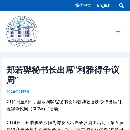
跳
简体中文
English
至
Main
内
容
Men
郑若骅秘书长出席“利雅得争议
周”
2026年2月7日
2月1日至5日，国际调解院秘书长郑若骅教授赴沙特出席“利
雅得争议周（RIDW）”活动。
2月4日，郑若骅教授作为与谈人出席争议周主活动（第五届
沙特商事仲裁中心国际会议）项下“建立跨文化信任”专题研