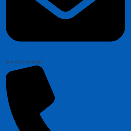
enquiry@iomed.int