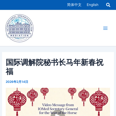
跳
简体中文
English
至
Main
内
容
Men
国际调解院秘书长马年新春祝
福
2026年2月14日